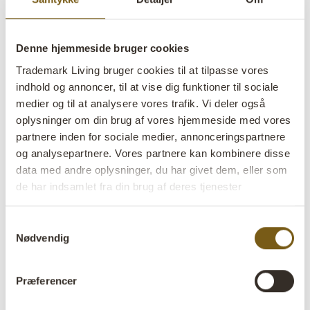
Denne hjemmeside bruger cookies
Trademark Living bruger cookies til at tilpasse vores
indhold og annoncer, til at vise dig funktioner til sociale
Frilo ny murstensform - sort
medier og til at analysere vores trafik. Vi deler også
oplysninger om din brug af vores hjemmeside med vores
partnere inden for sociale medier, annonceringspartnere
lens
På lager
og analysepartnere. Vores partnere kan kombinere disse
data med andre oplysninger, du har givet dem, eller som
Varenr:
D16292
de har indsamlet fra din brug af deres tjenester
Colli:
12 Stk
Samtykkevalg
Farve:
Sort
Nødvendig
VIGTIGT hvert produkt er unik i farve og finish
Størrelse:
H:9 cm
W:32 cm
D:15 cm
x
x
Præferencer