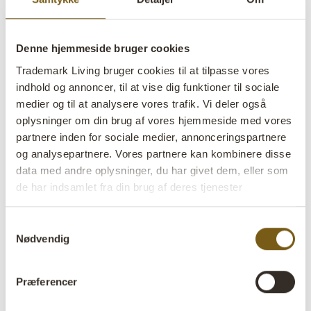
Denne hjemmeside bruger cookies
Trademark Living bruger cookies til at tilpasse vores
indhold og annoncer, til at vise dig funktioner til sociale
Lang bambusstok - sort
medier og til at analysere vores trafik. Vi deler også
oplysninger om din brug af vores hjemmeside med vores
partnere inden for sociale medier, annonceringspartnere
lens
På lager
og analysepartnere. Vores partnere kan kombinere disse
data med andre oplysninger, du har givet dem, eller som
Varenr:
M16710
de har indsamlet fra din brug af deres tjenester
Colli:
10 Stk
Samtykkevalg
Farve:
Sort
Nødvendig
Størrelse:
H:200 cm
W:3 cm
D:3 cm
x
x
Præferencer
Mere info +