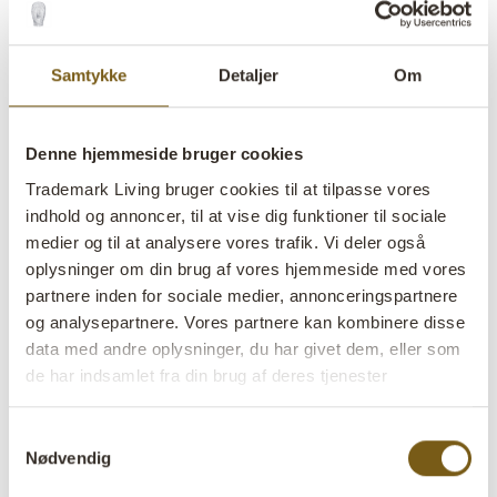
lens
På lager
SALE
Samtykke
Detaljer
Om
Varenr:
M16670
Denne hjemmeside bruger cookies
Colli:
5 Stk
Trademark Living bruger cookies til at tilpasse vores
indhold og annoncer, til at vise dig funktioner til sociale
Farve:
Jern
medier og til at analysere vores trafik. Vi deler også
VIGTIGT hvert produkt er unik i farve og finish
oplysninger om din brug af vores hjemmeside med vores
Størrelse:
H:0,5 cm
W:70 cm
D:70 cm
partnere inden for sociale medier, annonceringspartnere
x
x
og analysepartnere. Vores partnere kan kombinere disse
data med andre oplysninger, du har givet dem, eller som
Mere info +
de har indsamlet fra din brug af deres tjenester
Find forhandler
B2B Login
Samtykkevalg
Nødvendig
Produktbeskrivelse