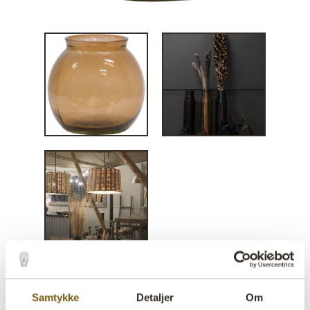
Winslet glasvase S -
Samtykke
Detaljer
Om