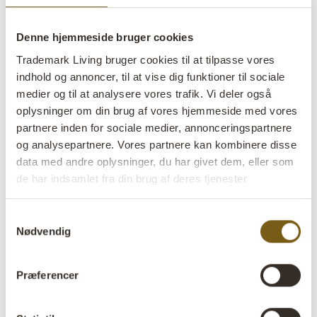
røgfarvet
Denne hjemmeside bruger cookies
lens
På lager
Trademark Living bruger cookies til at tilpasse vores
indhold og annoncer, til at vise dig funktioner til sociale
Varenr:
G16123
medier og til at analysere vores trafik. Vi deler også
oplysninger om din brug af vores hjemmeside med vores
Colli:
6 Stk
partnere inden for sociale medier, annonceringspartnere
Farve:
Røgfarvet
og analysepartnere. Vores partnere kan kombinere disse
data med andre oplysninger, du har givet dem, eller som
Størrelse:
H:17 cm
W:17,5 cm
D:17,5 cm
x
x
de har indsamlet fra din brug af deres tjenester
Mere info +
Samtykkevalg
Nødvendig
Find forhandler
B2B Login
Præferencer
Produktbeskrivelse