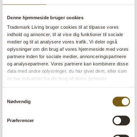
Denne hjemmeside bruger cookies
Trademark Living bruger cookies til at tilpasse vores
indhold og annoncer, til at vise dig funktioner til sociale
medier og til at analysere vores trafik. Vi deler også
Shape glasvase S - grå
oplysninger om din brug af vores hjemmeside med vores
partnere inden for sociale medier, annonceringspartnere
lens
På lager
og analysepartnere. Vores partnere kan kombinere disse
data med andre oplysninger, du har givet dem, eller som
Varenr:
G1602
de har indsamlet fra din brug af deres tjenester
Colli:
6 Stk
Samtykkevalg
Nødvendig
Farve:
Grå
Størrelse:
H:16 cm
W:11 cm
D:11 cm
x
x
Præferencer
Mere info +