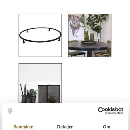
Jernring med fødder - Ø40
Samtykke
Detaljer
Om