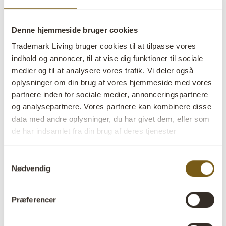
lens
På lager
Denne hjemmeside bruger cookies
Varenr:
D16542
Trademark Living bruger cookies til at tilpasse vores
indhold og annoncer, til at vise dig funktioner til sociale
Colli:
5 Stk
medier og til at analysere vores trafik. Vi deler også
oplysninger om din brug af vores hjemmeside med vores
Farve:
Jern
partnere inden for sociale medier, annonceringspartnere
VIGTIGT hvert produkt er unik i farve og finish
og analysepartnere. Vores partnere kan kombinere disse
Størrelse:
H:4 cm
W:40 cm
D:40 cm
data med andre oplysninger, du har givet dem, eller som
x
x
de har indsamlet fra din brug af deres tjenester
Mere info +
Samtykkevalg
Find forhandler
B2B Login
Nødvendig
Præferencer
Produktbeskrivelse
En stor og solid jernring med en diameter på 40 cm,