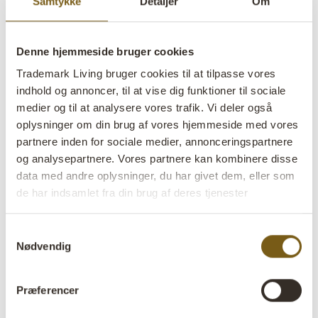
Samtykke
Detaljer
Om
lens
På lager
Denne hjemmeside bruger cookies
Varenr:
D16536
Trademark Living bruger cookies til at tilpasse vores
Colli:
10 Stk
indhold og annoncer, til at vise dig funktioner til sociale
medier og til at analysere vores trafik. Vi deler også
Farve:
Jern
oplysninger om din brug af vores hjemmeside med vores
VIGTIGT hvert produkt er unik i farve og finish
partnere inden for sociale medier, annonceringspartnere
og analysepartnere. Vores partnere kan kombinere disse
Størrelse:
H:4 cm
W:15 cm
D:15 cm
x
x
data med andre oplysninger, du har givet dem, eller som
de har indsamlet fra din brug af deres tjenester
Mere info +
Samtykkevalg
Find forhandler
B2B Login
Nødvendig
Produktbeskrivelse
Præferencer
En rå og stilren jernring på fødder med en diameter på 15