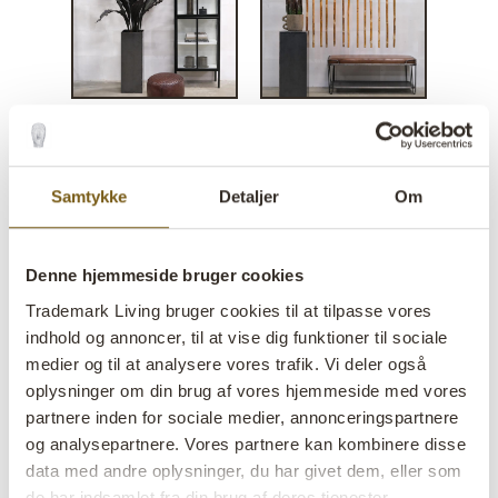
Samtykke
Detaljer
Om
Denne hjemmeside bruger cookies
Trademark Living bruger cookies til at tilpasse vores
indhold og annoncer, til at vise dig funktioner til sociale
Henry plante
medier og til at analysere vores trafik. Vi deler også
piedestal/krukke
oplysninger om din brug af vores hjemmeside med vores
partnere inden for sociale medier, annonceringspartnere
og analysepartnere. Vores partnere kan kombinere disse
lens
Få på lager
data med andre oplysninger, du har givet dem, eller som
de har indsamlet fra din brug af deres tjenester