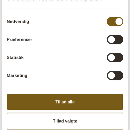
Varenr:
M0570
Colli:
1 Sæt
Samtykkevalg
Nødvendig
Farve:
Jern
VIGTIGT hvert produkt er unik i farve og finish
Præferencer
Størrelse:
H:95 cm
W:36 cm
D:36 cm
x
x
Statistik
Mere info +
Marketing
Find forhandler
B2B Login
Produktbeskrivelse
Tillad alle
Kraftfulde og rå metalpiedestaler i pulverlakeret jern.
Piedestalerne har et meget råt og enkelt look, der gør
dem ideelle som piedestaler eller podier til f.eks. planter
Tillad valgte
og blomster. Du kan også sætte en glasmontre, en stak