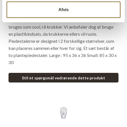
bøger eller en æske derpå og style det med en vase eller
Afvis
en skulptur. Så her har du en virkelig fin display mulighed
også. Piedestalerne er hule, så derfor kan de faktisk også
bruges som cool, rå krukker. Vi anbefaler dog at bruge
en plastikindsats, da krukkerne ellers vil ruste.
Piedestalerne er designet i 2 forskellige størrelser, som
kan placeres sammen eller hver for sig. Et sæt består af
to plantepiedestaler. Large : 95 x 36 x 36 Small: 85 x 30 x
30
Stil et spørgsmål vedrørende dette produkt