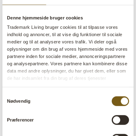
Farve:
Grå
Denne hjemmeside bruger cookies
Størrelse:
H:90 cm
W:70 cm
D:70 cm
x
x
Trademark Living bruger cookies til at tilpasse vores
indhold og annoncer, til at vise dig funktioner til sociale
Mere info +
medier og til at analysere vores trafik. Vi deler også
oplysninger om din brug af vores hjemmeside med vores
Find forhandler
B2B Login
partnere inden for sociale medier, annonceringspartnere
og analysepartnere. Vores partnere kan kombinere disse
data med andre oplysninger, du har givet dem, eller som
Produktbeskrivelse
de har indsamlet fra din brug af deres tjenester
Denne smukke gamle lerkrukke er et unikt fund med
masser af charme og autenticitet. Den enkle form
Samtykkevalg
Nødvendig
kombineret med den rå overflade og den naturlige patina
giver krukken et tidløst udtryk, som passer perfekt ind i
både rustikke, nordiske og moderne indretninger.
Præferencer
Krukken bærer tydelige spor af alder og brug, hvilket
gør hver eneste nuance, ujævnhed og farvevariation til en