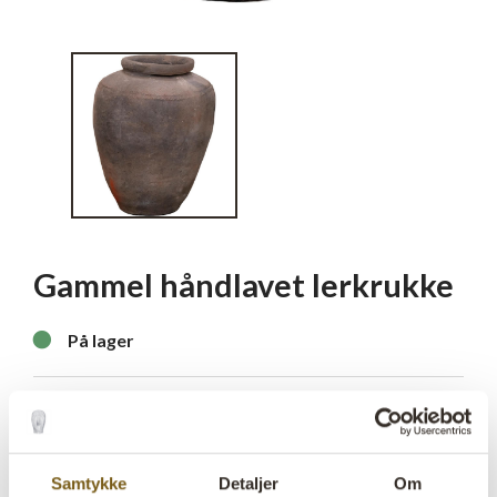
Gammel håndlavet lerkrukke
lens
På lager
Varenr:
M16731E
One of a kind:
Ja
Samtykke
Detaljer
Om
Colli:
1 Stk