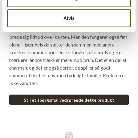
forsvinder i mængden. Overfladen er let ujævn, som den
skal være, og de små håndtag i siderne giver den lige
Afvis
præcis nok karakter. Formen er lav og bred, hvilket gør
den oplagt til planter, hvor bladene gerne må få lov at
brede sig lidt ud over kanten. Men den fungerer også fint
alene – især hvis du sætter den sammen med andre
krukker i samme serie. Der er forskel på dem. Nogle er
mørkere; andre trækker mere mod brun. Det er en del af
charmen, og det er også derfor, de spiller så godt
sammen. Ikke helt ens, men tydeligt i familie. Krukken er
ikke vandtæt.
Stil et spørgsmål vedrørende dette produkt