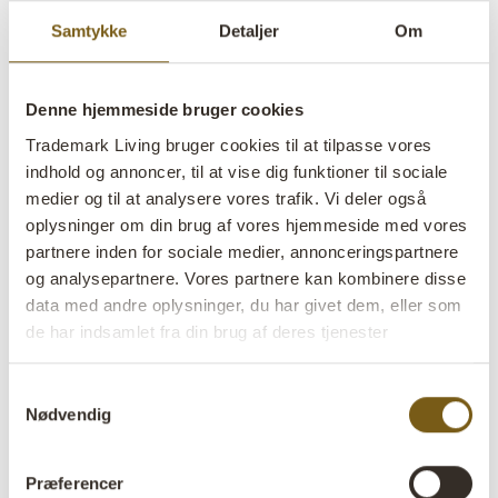
Samtykke
Detaljer
Om
Denne hjemmeside bruger cookies
Trademark Living bruger cookies til at tilpasse vores
Beau papmaché vase
indhold og annoncer, til at vise dig funktioner til sociale
medier og til at analysere vores trafik. Vi deler også
lens
På lager
oplysninger om din brug af vores hjemmeside med vores
partnere inden for sociale medier, annonceringspartnere
SALE
og analysepartnere. Vores partnere kan kombinere disse
data med andre oplysninger, du har givet dem, eller som
Varenr:
M16681
de har indsamlet fra din brug af deres tjenester
Colli:
2 Stk
Samtykkevalg
Farve:
Grå
Nødvendig
VIGTIGT hvert produkt er unik i farve og finish
Præferencer
Størrelse:
H:35 cm
W:16 cm
D:16 cm
x
x