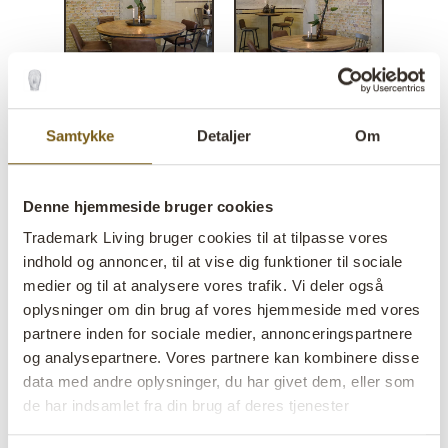
Samtykke
Detaljer
Om
Denne hjemmeside bruger cookies
Trademark Living bruger cookies til at tilpasse vores
indhold og annoncer, til at vise dig funktioner til sociale
medier og til at analysere vores trafik. Vi deler også
oplysninger om din brug af vores hjemmeside med vores
Living spisebordsstol - sort
partnere inden for sociale medier, annonceringspartnere
med læder
og analysepartnere. Vores partnere kan kombinere disse
data med andre oplysninger, du har givet dem, eller som
lens
På lager
de har indsamlet fra din brug af deres tjenester