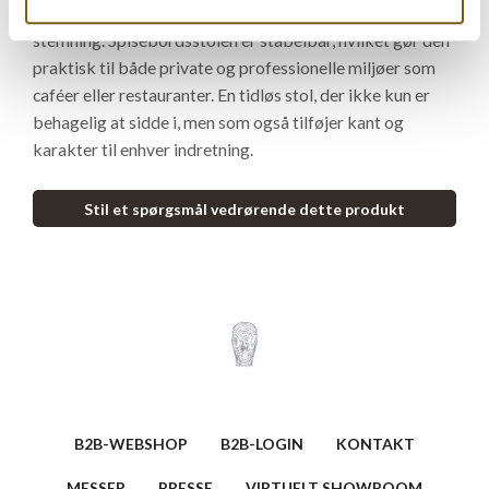
læder, uden polstring skaber stolen en cool og industriel
stemning. Spisebordsstolen er stabelbar, hvilket gør den
praktisk til både private og professionelle miljøer som
caféer eller restauranter. En tidløs stol, der ikke kun er
behagelig at sidde i, men som også tilføjer kant og
karakter til enhver indretning.
Stil et spørgsmål vedrørende dette produkt
B2B-WEBSHOP
B2B-LOGIN
KONTAKT
MESSER
PRESSE
VIRTUELT SHOWROOM