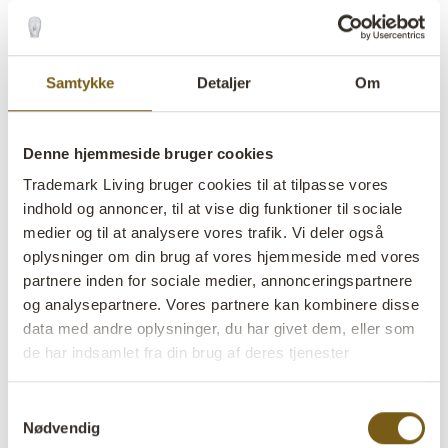
Samtykke
Detaljer
Om
Flot lang gammel bænk
Denne hjemmeside bruger cookies
Trademark Living bruger cookies til at tilpasse vores
lens
På lager
indhold og annoncer, til at vise dig funktioner til sociale
medier og til at analysere vores trafik. Vi deler også
Varenr:
D1813
oplysninger om din brug af vores hjemmeside med vores
partnere inden for sociale medier, annonceringspartnere
Colli:
1 Stk
og analysepartnere. Vores partnere kan kombinere disse
data med andre oplysninger, du har givet dem, eller som
Farve:
Natur
de har indsamlet fra din brug af deres tjenester
VIGTIGT hvert produkt er unik i farve og finish
Størrelse:
H:45 cm
W:180 cm
D:32 cm
x
x
Samtykkevalg
Nødvendig
Størrelsen varierer