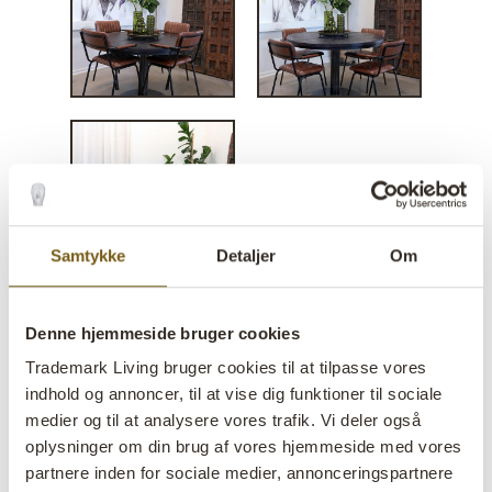
Samtykke
Detaljer
Om
Denne hjemmeside bruger cookies
Diner spisebordsstol med
Trademark Living bruger cookies til at tilpasse vores
armlæn - brun/sort
indhold og annoncer, til at vise dig funktioner til sociale
medier og til at analysere vores trafik. Vi deler også
lens
Midlertidig udsolgt fra vores lager, men kommer
oplysninger om din brug af vores hjemmeside med vores
snart igen, bestil blot
partnere inden for sociale medier, annonceringspartnere