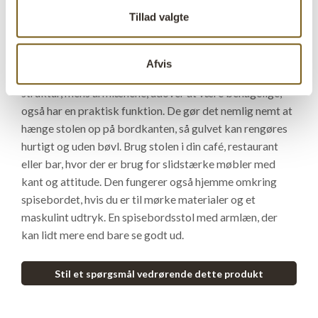
både karakter og komfort. Med sit sortlakerede jernstel
Tillad valgte
og polstring i ægte bøffelskind, får du en spisebordsstol
der balancerer mellem det rå industrielle og det klassisk
amerikanske diner-look. Og det fungerer. Syningerne i
Afvis
det bløde læder giver stolen en smuk, retroinspireret
struktur, mens armlænene, udover at være behagelige,
også har en praktisk funktion. De gør det nemlig nemt at
hænge stolen op på bordkanten, så gulvet kan rengøres
hurtigt og uden bøvl. Brug stolen i din café, restaurant
eller bar, hvor der er brug for slidstærke møbler med
kant og attitude. Den fungerer også hjemme omkring
spisebordet, hvis du er til mørke materialer og et
maskulint udtryk. En spisebordsstol med armlæn, der
kan lidt mere end bare se godt ud.
Stil et spørgsmål vedrørende dette produkt