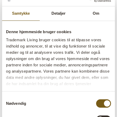
Samtykke
Detaljer
Om
Denne hjemmeside bruger cookies
Clark træbænk i
Trademark Living bruger cookies til at tilpasse vores
genbrugstræ - med lameller
indhold og annoncer, til at vise dig funktioner til sociale
medier og til at analysere vores trafik. Vi deler også
oplysninger om din brug af vores hjemmeside med vores
lens
På lager
partnere inden for sociale medier, annonceringspartnere
og analysepartnere. Vores partnere kan kombinere disse
Varenr:
SG1811
data med andre oplysninger, du har givet dem, eller som
de har indsamlet fra din brug af deres tjenester
Colli:
1 Stk
Farve:
Natur
Samtykkevalg
Nødvendig
VIGTIGT hvert produkt er unik i farve og finish
Størrelse:
H:49 cm
W:123 cm
D:25 cm
x
x