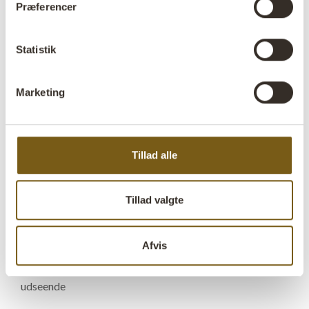
Præferencer
Sæde H:
49 cm
Statistik
Mere info +
Find forhandler
B2B Login
Marketing
Produktbeskrivelse
Tillad alle
Denne bænk fremstillet af genbrugstræ vil være en unik
tilføjelse til hjemmet. Den solide trækonstruktion gør
bænken stabil og robust, hvilket gør den egnet til
Tillad valgte
hverdagsbrug. Anvend bænken som siddeplads i
hjemmets mange rum; Stuen, køkkenet, badeværeset
Afvis
eller entreen - mulighederne er mange. Træ på stribe: De
tværgående lameller, giver bænken et elegant og unikt
udseende