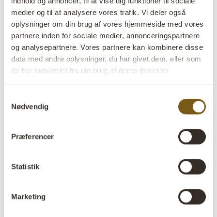
indhold og annoncer, til at vise dig funktioner til sociale
medier og til at analysere vores trafik. Vi deler også
Farve:
Natur
oplysninger om din brug af vores hjemmeside med vores
partnere inden for sociale medier, annonceringspartnere
Størrelse:
H:70 cm
W:53 cm
D:55 cm
x
x
og analysepartnere. Vores partnere kan kombinere disse
data med andre oplysninger, du har givet dem, eller som
Mere info +
de har indsamlet fra din brug af deres tjenester
Find forhandler
B2B Login
Samtykkevalg
Nødvendig
Produktbeskrivelse
Præferencer
Dette lille vitrineskab er udformet som et smukt tempel
med en kombination af træ og en zinktagkonstruktion.
Med sine dekorative tårne og små glasvinduer udstråler
Statistik
det både charme og karakter. Den indbyggede skuffe
med et rustikt muslingskalformet greb tilføjer ekstra
Marketing
opbevaringsmuligheder, mens de dobbelte glaslåger gør
det ideelt til at fremvise små skatte, nips eller