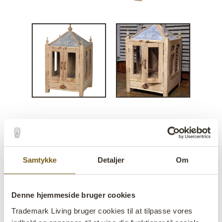
Lille vitrinetempel
lens
På lager
Samtykke
Detaljer
Om
Varenr:
M27245
Denne hjemmeside bruger cookies
One of a kind:
Ja
Trademark Living bruger cookies til at tilpasse vores
Colli:
1 Stk