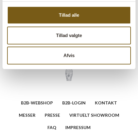
lysdekorationer. Perfekt til både hjemmet og butikker,
hvor det kan fungere som et dekorativt blikfang med et
Tillad alle
strejf af historie og varme.
Tillad valgte
Stil et spørgsmål vedrørende dette produkt
Afvis
B2B-WEBSHOP
B2B-LOGIN
KONTAKT
MESSER
PRESSE
VIRTUELT SHOWROOM
FAQ
IMPRESSUM