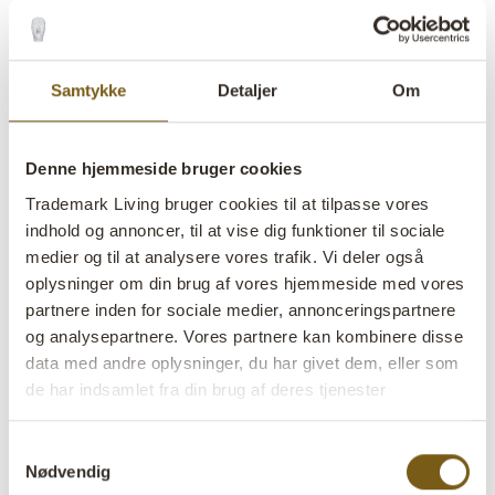
udtrækbar skriveplade
lens
Få på lager
Samtykke
Detaljer
Om
Varenr:
D0627
Denne hjemmeside bruger cookies
Colli:
1 Stk
Trademark Living bruger cookies til at tilpasse vores
Farve:
Natur
indhold og annoncer, til at vise dig funktioner til sociale
VIGTIGT hvert produkt er unik i farve og finish
medier og til at analysere vores trafik. Vi deler også
oplysninger om din brug af vores hjemmeside med vores
Størrelse:
H:82 cm
W:76 cm
D:78 cm
x
x
partnere inden for sociale medier, annonceringspartnere
Størrelsen varierer
og analysepartnere. Vores partnere kan kombinere disse
data med andre oplysninger, du har givet dem, eller som
Mere info +
de har indsamlet fra din brug af deres tjenester
Find forhandler
B2B Login
Samtykkevalg
Nødvendig