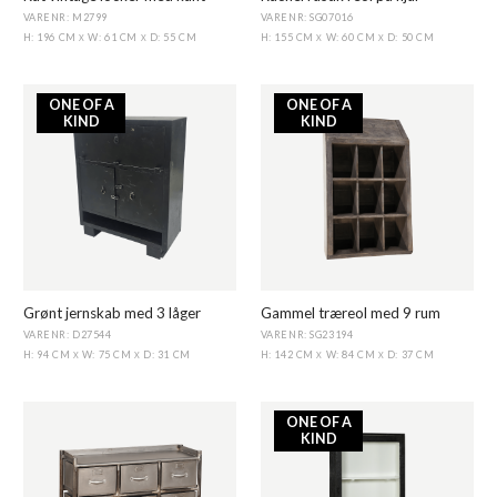
VARENR: M2799
VARENR: SG07016
H: 196 CM
W: 61 CM
D: 55 CM
H: 155 CM
W: 60 CM
D: 50 CM
X
X
X
X
ONE OF A
ONE OF A
KIND
KIND
Grønt jernskab med 3 låger
Gammel træreol med 9 rum
VARENR: D27544
VARENR: SG23194
H: 94 CM
W: 75 CM
D: 31 CM
H: 142 CM
W: 84 CM
D: 37 CM
X
X
X
X
ONE OF A
KIND