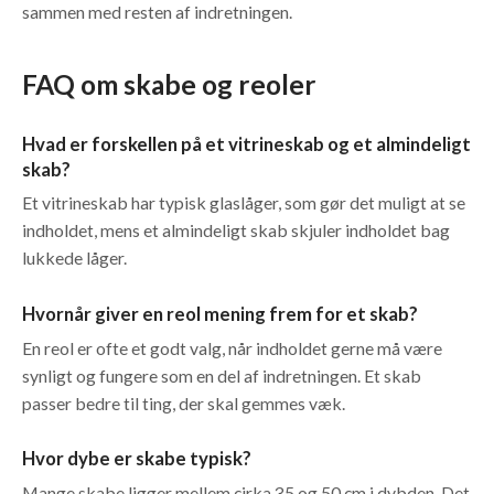
sammen med resten af indretningen.
FAQ om skabe og reoler
Hvad er forskellen på et vitrineskab og et almindeligt
skab?
Et vitrineskab har typisk glaslåger, som gør det muligt at se
indholdet, mens et almindeligt skab skjuler indholdet bag
lukkede låger.
Hvornår giver en reol mening frem for et skab?
En reol er ofte et godt valg, når indholdet gerne må være
synligt og fungere som en del af indretningen. Et skab
passer bedre til ting, der skal gemmes væk.
Hvor dybe er skabe typisk?
Mange skabe ligger mellem cirka 35 og 50 cm i dybden. Det