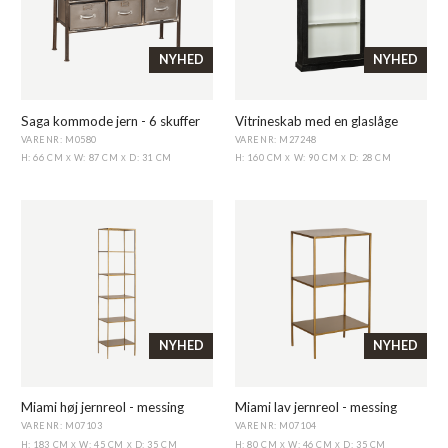
NYHED
NYHED
Saga kommode jern - 6 skuffer
Vitrineskab med en glaslåge
VARENR: M0580
VARENR: M27248
H: 66 CM
W: 87 CM
D: 31 CM
H: 160 CM
W: 90 CM
D: 28 CM
X
X
X
X
NYHED
NYHED
Miami høj jernreol - messing
Miami lav jernreol - messing
VARENR: M07103
VARENR: M07104
H: 183 CM
W: 45 CM
D: 35 CM
H: 80 CM
W: 46 CM
D: 35 CM
X
X
X
X