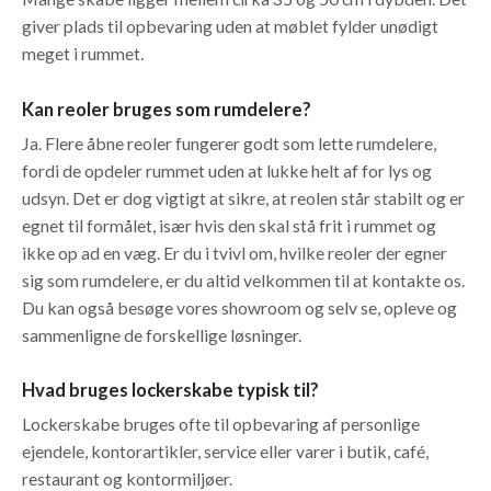
giver plads til opbevaring uden at møblet fylder unødigt
meget i rummet.
Kan reoler bruges som rumdelere?
Ja. Flere åbne reoler fungerer godt som lette rumdelere,
fordi de opdeler rummet uden at lukke helt af for lys og
udsyn. Det er dog vigtigt at sikre, at reolen står stabilt og er
egnet til formålet, især hvis den skal stå frit i rummet og
ikke op ad en væg. Er du i tvivl om, hvilke reoler der egner
sig som rumdelere, er du altid velkommen til at kontakte os.
Du kan også besøge vores showroom og selv se, opleve og
sammenligne de forskellige løsninger.
Hvad bruges lockerskabe typisk til?
Lockerskabe bruges ofte til opbevaring af personlige
ejendele, kontorartikler, service eller varer i butik, café,
restaurant og kontormiljøer.