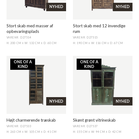
NYHED
NYHED
Stort skab med masser af
Stort skab med 12 invendige
opbevaringsplads
rum
VARENR: D27514
VARENR: D27515
H: 200 CM
W: 132 CM
D: 60 CM
H: 190 CM
W: 116 CM
D: 67 CM
X
X
X
X
ONE OF A
ONE OF A
KIND
KIND
NYHED
NYHED
Højt charmerende træskab
Skønt grønt vitrineskab
VARENR: D27533
VARENR: D27537
H: 263 CM
W: 105 CM
D: 41 CM
H: 155 CM
W: 94 CM
D: 42 CM
X
X
X
X