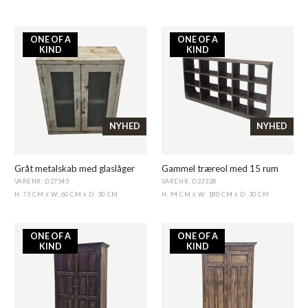
ONE OF A
ONE OF A
KIND
KIND
NYHED
NYHED
Gråt metalskab med glaslåger
Gammel træreol med 15 rum
VARENR: D27545
VARENR: D23328
H: 73 CM
W: 60 CM
D: 30 CM
H: 94 CM
W: 180 CM
D: 30 CM
X
X
X
X
ONE OF A
ONE OF A
KIND
KIND