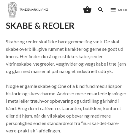
shopping_basket
search
menu
MENU
SKABE & REOLER
Skabe og reoler skal ikke bare gemme ting væk. De skal
skabe overblik, give rummet karakter og gerne se godt ud
imens. Her finder du rå og rustikke skabe, reoler,
vitrineskabe, vægreoler, væghylder og vægskabe i træ, jern
og glas med masser af patina og et industrielt udtryk.
Nogle er gamle skabe og One of a kind fund med slidspor,
historie og skæv charme. Andre er mere ensartede løsninger
i metal eller træ, hvor opbevaring og udstilling går hånd i
hånd. Brug dem i caféen, restauranten, butikken, kontoret
eller dit hjem, når du vil skabe opbevaring med mere
personlighed end en standardreol fra “nu-skal-det-bare-
være-praktisk”-afdelingen.