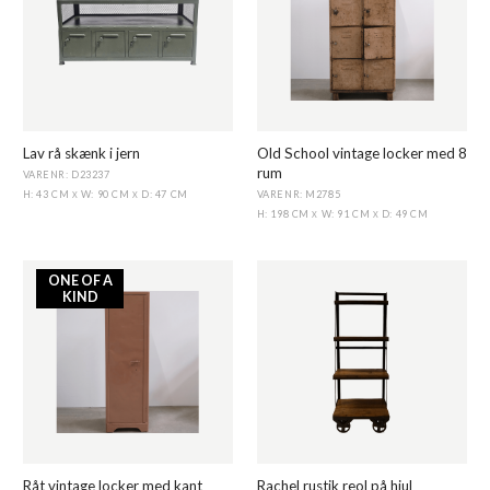
Lav rå skænk i jern
Old School vintage locker med 8
rum
VARENR: D23237
VARENR: M2785
H: 43 CM
W: 90 CM
D: 47 CM
X
X
H: 198 CM
W: 91 CM
D: 49 CM
X
X
ONE OF A
KIND
Råt vintage locker med kant
Rachel rustik reol på hjul