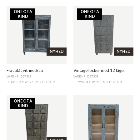
ONE OF A
ONE OF A
KIND
KIND
NYHED
NYHED
Flot blåt vitrineskab
Vintage locker med 12 låger
VARENR: D27538
VARENR: D27539
H: 141 CM
W: 97 CM
D: 40 CM
H: 198 CM
W: 91 CM
D: 48 CM
X
X
X
X
ONE OF A
KIND