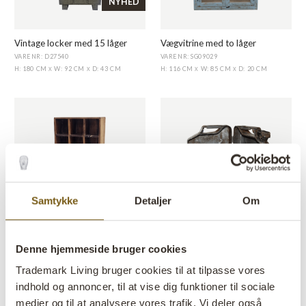
NYHED
Vintage locker med 15 låger
Vægvitrine med to låger
VARENR: D27540
VARENR: SG09029
H: 180 CM
W: 92 CM
D: 43 CM
H: 116 CM
W: 85 CM
D: 20 CM
X
X
X
X
Samtykke
Detaljer
Om
Macchiato kopreol med 15 rum
Gammel benzindunk til vægskab
Denne hjemmeside bruger cookies
VARENR: D0718
VARENR: SG16172
H: 71 CM
W: 44 CM
D: 12 CM
H: 48 CM
W: 34 CM
D: 13 CM
X
X
X
X
Trademark Living bruger cookies til at tilpasse vores
indhold og annoncer, til at vise dig funktioner til sociale
medier og til at analysere vores trafik. Vi deler også