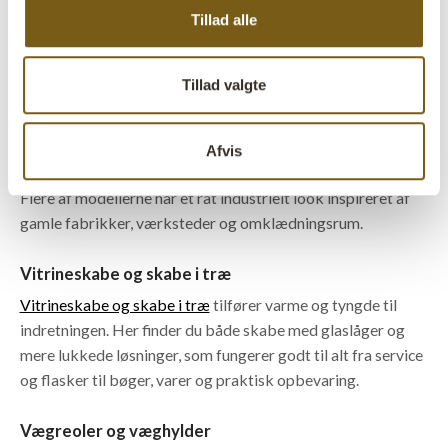
derimod muligt at gemme de ting væk, du ikke synes
Tillad alle
behøver at vises frem.
Tillad valgte
Metalskabe og vintage lockers
Metalskabe og vintage lockers
giver masser af karakter til
indretningen og fungerer godt til opbevaring af alt fra
Afvis
kontorartikler og service til varer og personlige ejendele.
Flere af modellerne har et råt industrielt look inspireret af
gamle fabrikker, værksteder og omklædningsrum.
Vitrineskabe og skabe i træ
Vitrineskabe og skabe i træ
tilfører varme og tyngde til
indretningen. Her finder du både skabe med glaslåger og
mere lukkede løsninger, som fungerer godt til alt fra service
og flasker til bøger, varer og praktisk opbevaring.
Vægreoler og væghylder