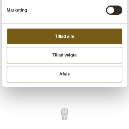
Denne robuste trækasse med seks praktiske rum og to
Marketing
håndtag i metal er både funktionel og dekorativ.
Trækassen er lavet af genanvendt træ, og har en naturlig
patina og et autentisk, rustikt udtryk. Kassen er perfekt
til opbevaring af småting, olier eller kontorartikler og
Tillad alle
kan nemt flyttes rundt takket være håndtagene. Hvert
rum giver god organisering og tilføjer samtidig et strejf
af rå charme til din indretning, hvad end det er i køkkenet,
Tillad valgte
kontoret eller restauranten.
Afvis
Stil et spørgsmål vedrørende dette produkt