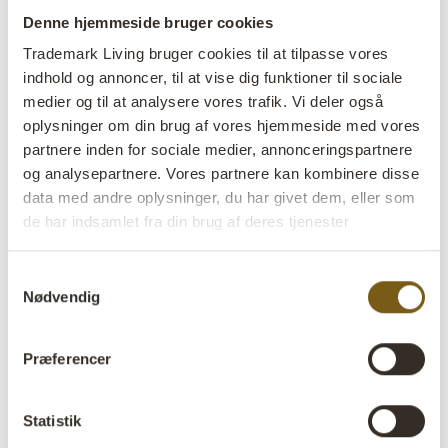
Denne hjemmeside bruger cookies
lens
På lager
Trademark Living bruger cookies til at tilpasse vores
indhold og annoncer, til at vise dig funktioner til sociale
Varenr:
SG16376
medier og til at analysere vores trafik. Vi deler også
Colli:
2 Stk
oplysninger om din brug af vores hjemmeside med vores
partnere inden for sociale medier, annonceringspartnere
Farve:
Natur
og analysepartnere. Vores partnere kan kombinere disse
VIGTIGT hvert produkt er unik i farve og finish
data med andre oplysninger, du har givet dem, eller som
de har indsamlet fra din brug af deres tjenester
Størrelse:
H:10 cm
W:37 cm
D:24 cm
x
x
Størrelsen varierer
Samtykkevalg
Nødvendig
Mere info +
Find forhandler
B2B Login
Præferencer
Statistik
Produktbeskrivelse