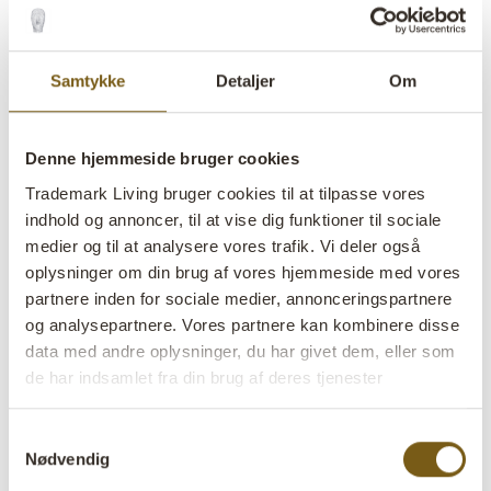
Samtykke
Detaljer
Om
Dazzle loftslampe
Denne hjemmeside bruger cookies
Trademark Living bruger cookies til at tilpasse vores
lens
Få på lager
indhold og annoncer, til at vise dig funktioner til sociale
medier og til at analysere vores trafik. Vi deler også
oplysninger om din brug af vores hjemmeside med vores
Varenr:
E0801
partnere inden for sociale medier, annonceringspartnere
Colli:
1 Stk
og analysepartnere. Vores partnere kan kombinere disse
data med andre oplysninger, du har givet dem, eller som
Farve:
Sort
de har indsamlet fra din brug af deres tjenester
Størrelse:
H:30 cm
W:37 cm
D:37 cm
x
x
Samtykkevalg
Nødvendig
Mere info +