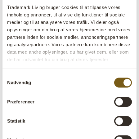
»Og det giver en god fornemmelse at vide, at vi
Trademark Living bruger cookies til at tilpasse vores
har indrettet med genbrugsmøbler og interiør i
indhold og annoncer, til at vise dig funktioner til sociale
genbrugsmaterialer. På den måde er vi med til at
medier og til at analysere vores trafik. Vi deler også
spare på ressourcerne her på jorden.«
oplysninger om din brug af vores hjemmeside med vores
partnere inden for sociale medier, annonceringspartnere
og analysepartnere. Vores partnere kan kombinere disse
data med andre oplysninger, du har givet dem, eller som
de har indsamlet fra din brug af deres tjenester
Samtykkevalg
Nødvendig
Præferencer
Statistik