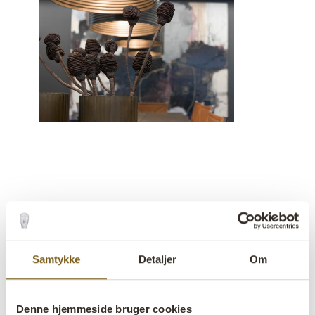
En rustik og moderne stil
En utrolig hyggelig kontorindretning
Samtykke
Detaljer
Om
»Vi er glade for det rå interiør fra Trademark
Living, der har skabt et meget hyggeligt og unikt
ejendomsmæglerkontor« siger Jette Gudiksen.
Denne hjemmeside bruger cookies