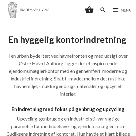
shopping_basket
search
menu
MENU
En hyggelig kontorindretning
I en urban bydel tæt ved havnefronten og med udsigt over
Østre Havn i Aalborg, ligger der et inspirerende
ejendomsmæglerkontor med en gennemført, moderne og
industriel indretning. Skabt i mødet mellem det rustikke
havnemiljø, smukke genbrugsmaterialer og upcyclet
interiør.
En indretning med fokus på genbrug og upcycling
Upcycling, genbrug og en industriel stil var vigtige
parametre for medindehaver og ejendomsmægler Jette
Gudiksens indretning af kontoret. Hun havde et klart billede