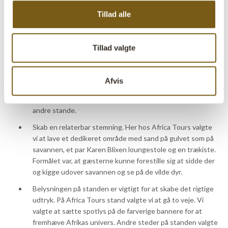
Tillad alle
Voluminøse bannere med flotte motiver giver blikfang og
sætter en god stemning. I tilfældet med Africa Tours’
messestand valgte vi forskellige farverige billeder af
Tillad valgte
mennesker og dyr for at skabe en stemning af Afrika.
Lange gardiner og bannere skaber ro, højde og atmosfære
på standen. Vi valgte gardiner i sort hessian, og de gav en
Afvis
fantastisk kontrast til de farverige bannere. Så er det jo
bare et ekstra plus, at de også tager nogle af lydene fra de
andre stande.
Skab en relaterbar stemning. Her hos Africa Tours valgte
vi at lave et dedikeret område med sand på gulvet som på
savannen, et par Karen Blixen loungestole og en trækiste.
Formålet var, at gæsterne kunne forestille sig at sidde der
og kigge udover savannen og se på de vilde dyr.
Belysningen på standen er vigtigt for at skabe det rigtige
udtryk. På Africa Tours stand valgte vi at gå to veje. Vi
valgte at sætte spotlys på de farverige bannere for at
fremhæve Afrikas univers. Andre steder på standen valgte