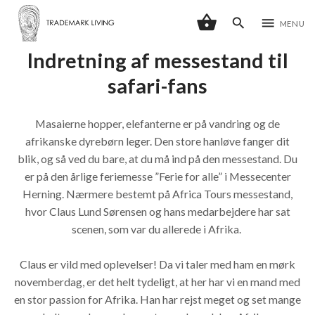
shopping_basket
search
menu
MENU
Indretning af messestand til
safari-fans
Masaierne hopper, elefanterne er på vandring og de
afrikanske dyrebørn leger. Den store hanløve fanger dit
blik, og så ved du bare, at du må ind på den messestand. Du
er på den årlige feriemesse ”Ferie for alle” i Messecenter
Herning. Nærmere bestemt på Africa Tours messestand,
hvor Claus Lund Sørensen og hans medarbejdere har sat
scenen, som var du allerede i Afrika.
Claus er vild med oplevelser! Da vi taler med ham en mørk
novemberdag, er det helt tydeligt, at her har vi en mand med
en stor passion for Afrika. Han har rejst meget og set mange