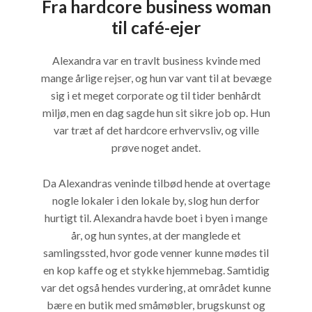
Fra hardcore business woman
til café-ejer
Alexandra var en travlt business kvinde med
mange årlige rejser, og hun var vant til at bevæge
sig i et meget corporate og til tider benhårdt
miljø, men en dag sagde hun sit sikre job op. Hun
var træt af det hardcore erhvervsliv, og ville
prøve noget andet.
Da Alexandras veninde tilbød hende at overtage
nogle lokaler i den lokale by, slog hun derfor
hurtigt til. Alexandra havde boet i byen i mange
år, og hun syntes, at der manglede et
samlingssted, hvor gode venner kunne mødes til
en kop kaffe og et stykke hjemmebag. Samtidig
var det også hendes vurdering, at området kunne
bære en butik med småmøbler, brugskunst og