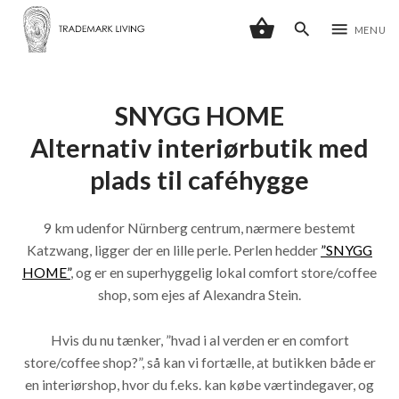
shopping_basket
search
menu
MENU
SNYGG HOME
Alternativ interiørbutik med
plads til caféhygge
9 km udenfor Nürnberg centrum, nærmere bestemt
Katzwang, ligger der en lille perle. Perlen hedder
”SNYGG
HOME”
, og er en superhyggelig lokal comfort store/coffee
shop, som ejes af Alexandra Stein.
Hvis du nu tænker, ”hvad i al verden er en comfort
store/coffee shop?”, så kan vi fortælle, at butikken både er
en interiørshop, hvor du f.eks. kan købe værtindegaver, og