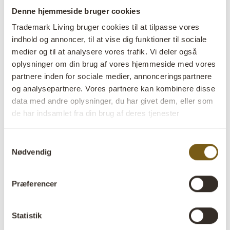
Denne hjemmeside bruger cookies
Trademark Living bruger cookies til at tilpasse vores
indhold og annoncer, til at vise dig funktioner til sociale
medier og til at analysere vores trafik. Vi deler også
oplysninger om din brug af vores hjemmeside med vores
partnere inden for sociale medier, annonceringspartnere
Uundværlige møbler til indretning
og analysepartnere. Vores partnere kan kombinere disse
af butikscafé
data med andre oplysninger, du har givet dem, eller som
de har indsamlet fra din brug af deres tjenester
Skab mere plads i din butikscafé ved at bruge møbler der
kan udstille dine varer i højden, og indret gerne med møbler
Samtykkevalg
med flere funktioner.
Nødvendig
Præferencer
Statistik