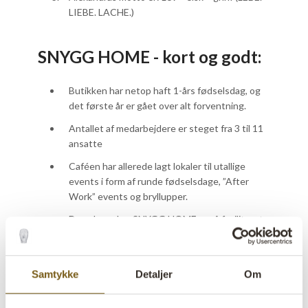
LIEBE. LACHE.)
SNYGG HOME - kort og godt:
Butikken har netop haft 1-års fødselsdag, og
det første år er gået over alt forventning.
Antallet af medarbejdere er steget fra 3 til 11
ansatte
Caféen har allerede lagt lokaler til utallige
events i form af runde fødselsdage, ”After
Work” events og bryllupper.
Derudover har SNYGG HOME også faciliteret
flere workshops, hvor du f.eks. kan lære at
binde kranse.
Café-delen har plads til hhv. 32 siddende eller
Samtykke
Detaljer
Om
70 stående gæster.