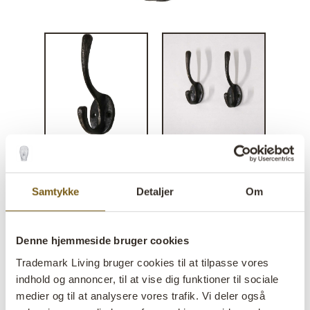
Timmy knage
Samtykke
Detaljer
Om
lens
På lager
Denne hjemmeside bruger cookies
Varenr:
D1521
Trademark Living bruger cookies til at tilpasse vores
Colli:
10 Stk
indhold og annoncer, til at vise dig funktioner til sociale
medier og til at analysere vores trafik. Vi deler også
Farve:
Jern