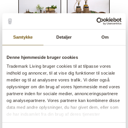
Samtykke
Detaljer
Om
Trådtrisse inkl. saks og 20 m
jutesnor
Denne hjemmeside bruger cookies
Trademark Living bruger cookies til at tilpasse vores
lens
På lager
indhold og annoncer, til at vise dig funktioner til sociale
medier og til at analysere vores trafik. Vi deler også
Varenr:
D16580
oplysninger om din brug af vores hjemmeside med vores
partnere inden for sociale medier, annonceringspartnere
Colli:
10 Stk
og analysepartnere. Vores partnere kan kombinere disse
Farve:
Multi
data med andre oplysninger, du har givet dem, eller som
VIGTIGT hvert produkt er unik i farve og finish
de har indsamlet fra din brug af deres tjenester
Størrelse:
H:6 cm
W:11 cm
D:11 cm
x
x