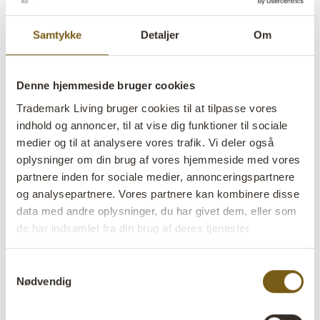
Samtykke
Detaljer
Om
Denne hjemmeside bruger cookies
Theo skulptur - S
Trademark Living bruger cookies til at tilpasse vores
indhold og annoncer, til at vise dig funktioner til sociale
lens
På lager
medier og til at analysere vores trafik. Vi deler også
oplysninger om din brug af vores hjemmeside med vores
partnere inden for sociale medier, annonceringspartnere
Varenr:
SG16323
og analysepartnere. Vores partnere kan kombinere disse
Colli:
5 Stk
data med andre oplysninger, du har givet dem, eller som
de har indsamlet fra din brug af deres tjenester
Farve:
Grå
VIGTIGT hvert produkt er unik i farve og finish
Samtykkevalg
Nødvendig
Størrelse:
H:18 cm
W:8 cm
D:7 cm
x
x