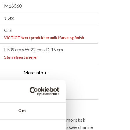
M16560
1 Stk
Grå
VIGTIGT hvert produkt er unik i farve og finish
H:39 cm
W:22 cm
D:15 cm
x
x
Størrelsen varierer
Mere info +
ndler
B2B Login
rivelse
Om
hé mandehoved har et unikt og humoristisk
raks giver indretningen et strejf af skæv charme