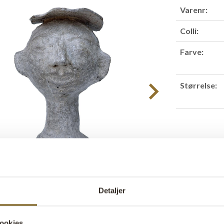
Varenr:
Colli:
Farve:
Størrelse:
Find forha
Produktbesk
Detaljer
Dette papmac
udtryk, der st
ookies