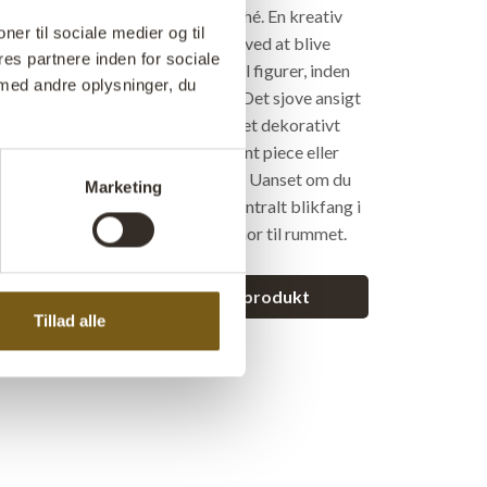
ed. Figuren er håndlavet i papmaché. En kreativ
ner til sociale medier og til
gamle aviser og blade genbruges ved at blive
es partnere inden for sociale
r, blandet med klister og formet til figurer, inden
med andre oplysninger, du
år deres karakteristiske rå finish. Det sjove ansigt
urelle form gør mandehovedet til et dekorativt
åde kan stå alene som et statement piece eller
mling af andre spændende nipsting. Uanset om du
Marketing
 en hylde, i en reol eller som et centralt blikfang i
 uden tvivl tilføje både kant og humor til rummet.
et spørgsmål vedrørende dette produkt
Tillad alle