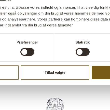
og personligh
s til at tilpasse vores indhold og annoncer, til at vise dig funktio
metode, hvor 
i deler også oplysninger om din brug af vores hjemmeside med vor
revet i stykke
e og analysepartnere. Vores partnere kan kombinere disse data 
de tørres og f
ar indsamlet fra din brug af deres tjenester
og den skulpt
element, der b
indgå i en sa
Præferencer
Statistik
placerer det på
stuen, vil det
Stil 
Tillad valgte