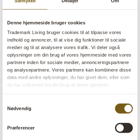
Samtykke
Detaljer
Om
lens
På lager
Denne hjemmeside bruger cookies
Varenr:
D16462
Trademark Living bruger cookies til at tilpasse vores
Colli:
2 Stk
indhold og annoncer, til at vise dig funktioner til sociale
medier og til at analysere vores trafik. Vi deler også
Farve:
Brun
oplysninger om din brug af vores hjemmeside med vores
VIGTIGT hvert produkt er unik i farve og finish
partnere inden for sociale medier, annonceringspartnere
og analysepartnere. Vores partnere kan kombinere disse
Størrelse:
H:17 cm
W:21 cm
D:13 cm
x
x
data med andre oplysninger, du har givet dem, eller som
de har indsamlet fra din brug af deres tjenester
Mere info +
Samtykkevalg
Find forhandler
B2B Login
Nødvendig
Produktbeskrivelse
Præferencer
Denne Ganesha figur i ler viser den folkekære gud i en