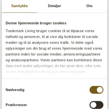
Samtykke
Detaljer
Om
Denne hjemmeside bruger cookies
Trademark Living bruger cookies til at tilpasse vores
Vega rullebord - antikblå
indhold og annoncer, til at vise dig funktioner til sociale
medier og til at analysere vores trafik. Vi deler også
lens
På lager
oplysninger om din brug af vores hjemmeside med vores
partnere inden for sociale medier, annonceringspartnere
og analysepartnere. Vores partnere kan kombinere disse
Varenr:
M070002A
data med andre oplysninger, du har givet dem, eller som
Colli:
1 Stk
de har indsamlet fra din brug af deres tjenester
Farve:
Blå
Samtykkevalg
Nødvendig
Størrelse:
H:80 cm
W:75 cm
D:30 cm
x
x
Mere info +
Præferencer