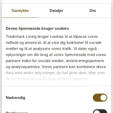
Samtykke
Detaljer
Om
Denne hjemmeside bruger cookies
San Francisco stort rundt
Trademark Living bruger cookies til at tilpasse vores
indhold og annoncer, til at vise dig funktioner til sociale
sofabord
medier og til at analysere vores trafik. Vi deler også
oplysninger om din brug af vores hjemmeside med vores
lens
På lager
partnere inden for sociale medier, annonceringspartnere
og analysepartnere. Vores partnere kan kombinere disse
Varenr:
SG04028
data med andre oplysninger, du har givet dem, eller som
de har indsamlet fra din brug af deres tjenester
Colli:
1 Stk
Samtykkevalg
Farve:
Natur
Nødvendig
VIGTIGT hvert produkt er unik i farve og finish
Størrelse:
H:45 cm
W:90 cm
D:90 cm
x
x