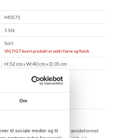
M0571
1 Stk
Sort
VIGTIGT hvert produkt er unik i farve og finish
H:52 cm
W:40 cm
D:35 cm
x
x
Mere info +
ndler
B2B Login
Om
rivelse
rd med et smart og anderledes pyramideformet
ner til sociale medier og til