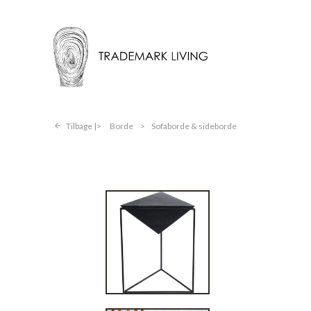
Tilbage |
Borde
>
Sofaborde & sideborde