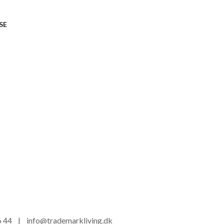
SE
16 44 |
info@trademarkliving.dk