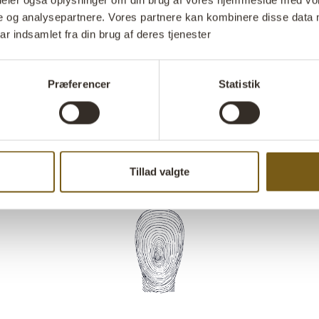
udseende. Stell
i deler også oplysninger om din brug af vores hjemmeside med vor
e og analysepartnere. Vores partnere kan kombinere disse data 
marmor. Et sup
ar indsamlet fra din brug af deres tjenester
skabe blikfang
Stil 
Præferencer
Statistik
Tillad valgte