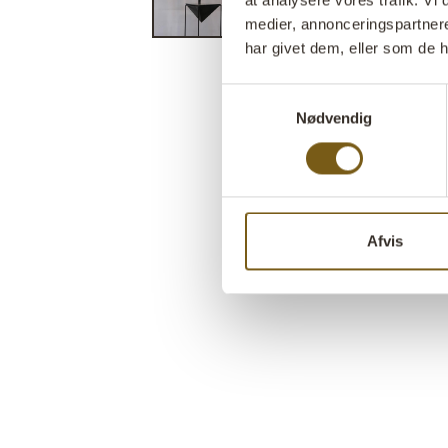
at analysere vores trafik. V
medier, annonceringspartner
har givet dem, eller som de h
Samtykkevalg
Nødvendig
Afvis