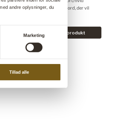
et er i jern og pladen er lavet af sort/hvid
es partnere inden for sociale
med andre oplysninger, du
er anvendeligt og praktisk sidebord, der vil
 i enhver indretning.
et spørgsmål vedrørende dette produkt
Marketing
Tillad alle