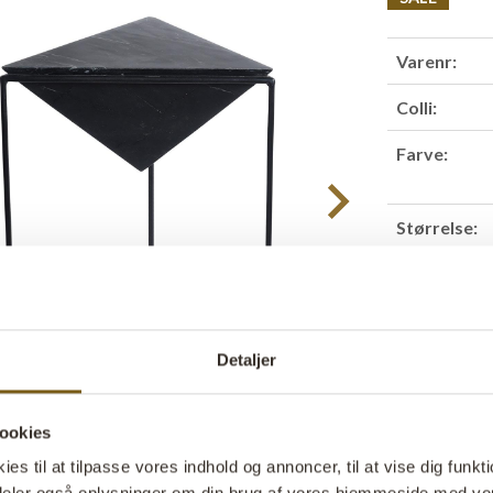
Varenr:
Colli:
Farve:
Størrelse:
Find forha
Detaljer
Produktbesk
ookies
Slankt sidebo
s til at tilpasse vores indhold og annoncer, til at vise dig funktio