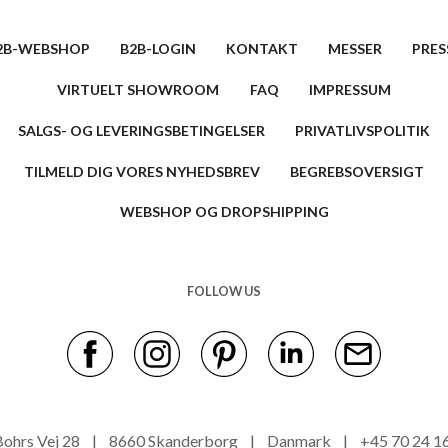
2B-WEBSHOP
B2B-LOGIN
KONTAKT
MESSER
PRES
VIRTUELT SHOWROOM
FAQ
IMPRESSUM
SALGS- OG LEVERINGSBETINGELSER
PRIVATLIVSPOLITIK
TILMELD DIG VORES NYHEDSBREV
BEGREBSOVERSIGT
WEBSHOP OG DROPSHIPPING
FOLLOW US
s Bohrs Vej 28 | 8660 Skanderborg | Danmark | +45 70 24 