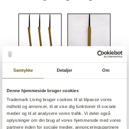
Samtykke
Detaljer
Om
Væglysestage - antikmessing
lens
På lager
Denne hjemmeside bruger cookies
SALE
Trademark Living bruger cookies til at tilpasse vores
indhold og annoncer, til at vise dig funktioner til sociale
Varenr:
M15105
medier og til at analysere vores trafik. Vi deler også
oplysninger om din brug af vores hjemmeside med vores
Colli:
4 Stk
partnere inden for sociale medier, annonceringspartnere