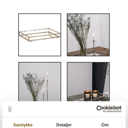
London spejlfad shiny - M
Samtykke
Detaljer
Om