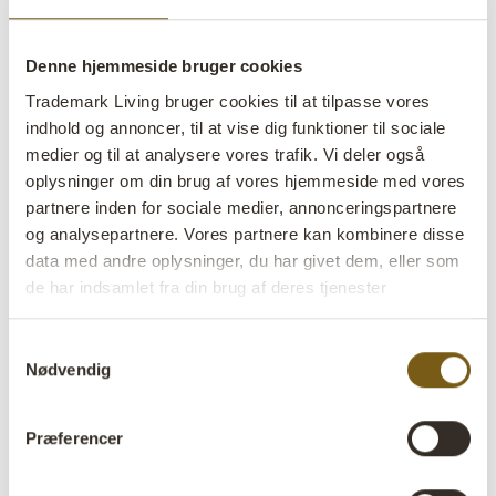
lens
På lager
Denne hjemmeside bruger cookies
Varenr:
M15178
Trademark Living bruger cookies til at tilpasse vores
indhold og annoncer, til at vise dig funktioner til sociale
Colli:
1 Stk
medier og til at analysere vores trafik. Vi deler også
oplysninger om din brug af vores hjemmeside med vores
Farve:
Shiny
partnere inden for sociale medier, annonceringspartnere
Størrelse:
H:9 cm
W:56 cm
D:36 cm
x
x
og analysepartnere. Vores partnere kan kombinere disse
data med andre oplysninger, du har givet dem, eller som
Mere info +
de har indsamlet fra din brug af deres tjenester
Find forhandler
B2B Login
Samtykkevalg
Nødvendig
Produktbeskrivelse
Præferencer
Dette spejlfad i shiny jern har et stilrent og råt udtryk
med et mere køligt og moderne look. Den blanke