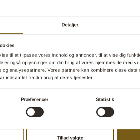
smuk måde. De 
sammen. Enten 
dekorativ bun
Detaljer
kommer til de
er helt ens – 
ookies
Stil 
s til at tilpasse vores indhold og annoncer, til at vise dig funktio
i deler også oplysninger om din brug af vores hjemmeside med vor
e og analysepartnere. Vores partnere kan kombinere disse data 
ar indsamlet fra din brug af deres tjenester
Præferencer
Statistik
Tillad valgte