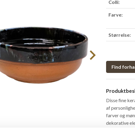
Colli:
Farve:
Størrelse:
Find forha
Produktbesk
Disse fine ke
af personlighe
farver og møns
dekorative ele
til smykker, n