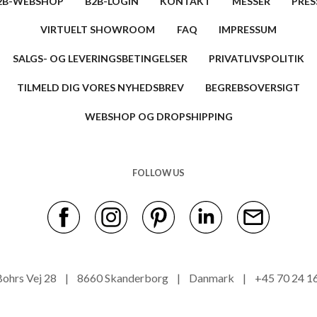
2B-WEBSHOP
B2B-LOGIN
KONTAKT
MESSER
PRES
VIRTUELT SHOWROOM
FAQ
IMPRESSUM
SALGS- OG LEVERINGSBETINGELSER
PRIVATLIVSPOLITIK
TILMELD DIG VORES NYHEDSBREV
BEGREBSOVERSIGT
WEBSHOP OG DROPSHIPPING
FOLLOW US
s Bohrs Vej 28 | 8660 Skanderborg | Danmark | +45 70 24 