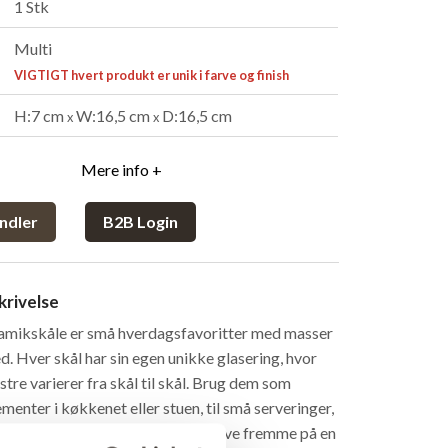
1 Stk
Multi
VIGTIGT hvert produkt er unik i farve og finish
H:7 cm
W:16,5 cm
D:16,5 cm
x
x
Mere info +
ndler
B2B Login
rivelse
ramikskåle er små hverdagsfavoritter med masser
d. Hver skål har sin egen unikke glasering, hvor
tre varierer fra skål til skål. Brug dem som
menter i køkkenet eller stuen, til små serveringer,
øgler eller andre småting, du vil have fremme på en