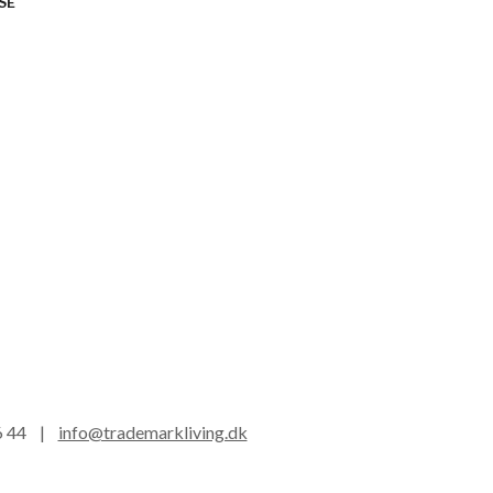
SE
16 44 |
info@trademarkliving.dk