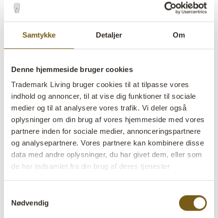
Samtykke
Detaljer
Om
Denne hjemmeside bruger cookies
Trademark Living bruger cookies til at tilpasse vores
indhold og annoncer, til at vise dig funktioner til sociale
medier og til at analysere vores trafik. Vi deler også
oplysninger om din brug af vores hjemmeside med vores
partnere inden for sociale medier, annonceringspartnere
og analysepartnere. Vores partnere kan kombinere disse
Cemmi flaske - L
data med andre oplysninger, du har givet dem, eller som
de har indsamlet fra din brug af deres tjenester
lens
På lager
Samtykkevalg
Nødvendig
Varenr:
D16394