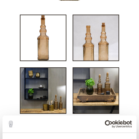
Abigale glasflaske L -