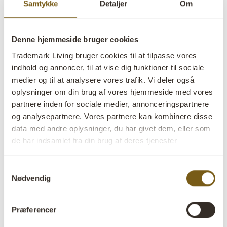
røgfarvet
Samtykke
Detaljer
Om
lens
På lager
Denne hjemmeside bruger cookies
Trademark Living bruger cookies til at tilpasse vores
Varenr:
G16182
indhold og annoncer, til at vise dig funktioner til sociale
medier og til at analysere vores trafik. Vi deler også
Colli:
6 Stk
oplysninger om din brug af vores hjemmeside med vores
Farve:
Røgfarvet
partnere inden for sociale medier, annonceringspartnere
og analysepartnere. Vores partnere kan kombinere disse
Størrelse:
H:31 cm
W:8 cm
D:8 cm
x
x
data med andre oplysninger, du har givet dem, eller som
de har indsamlet fra din brug af deres tjenester
Mere info +
Samtykkevalg
Find forhandler
B2B Login
Nødvendig
Præferencer
Produktbeskrivelse